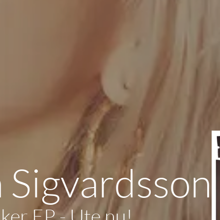
h Sigvardsson
ker EP - Ute nu!