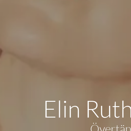
Elin Rut
Övertän